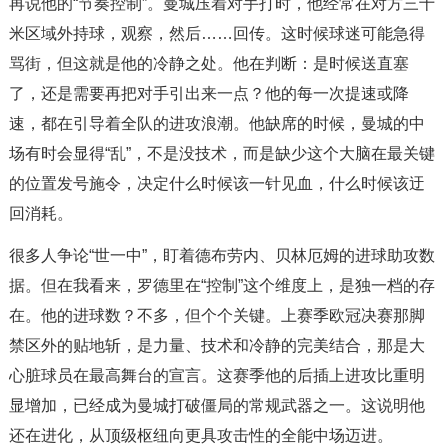
再说他的“节奏控制”。曼城压着对手打时，他经常在对方三十
米区域外持球，观察，然后……回传。这时候球迷可能急得
骂街，但这就是他的冷静之处。他在判断：是时候送直塞
了，还是需要再把对手引出来一点？他的每一次提速或降
速，都在引导着全队的进攻浪潮。他缺席的时候，曼城的中
场有时会显得“乱”，不是没技术，而是缺少这个大脑在最关键
的位置发号施令，决定什么时候该一针见血，什么时候该迂
回消耗。
很多人争论“世一中”，盯着德布劳内、贝林厄姆的进球助攻数
据。但在我看来，罗德里在“控制”这个维度上，是独一档的存
在。他的进球数？不多，但个个关键。上赛季欧冠决赛那脚
禁区外的贴地斩，是力量、技术和冷静的完美结合，那是大
心脏球员在最高舞台的宣言。这赛季他的后插上进攻比重明
显增加，已经成为曼城打破僵局的常规武器之一。这说明他
还在进化，从顶级枢纽向更具攻击性的全能中场迈进。