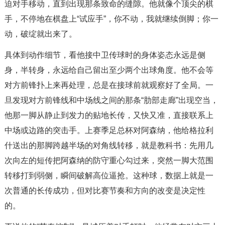
迫对手移动，直到出现那条致命的缝隙。他就像个顶尖的棋
手，不停地在棋盘上“试应手”，你不动，我就继续倒脚；你一
动，破绽就出来了。
具体到动作细节，看他接中卫传球时的身体姿态永远是侧
身，半转身，永远给自己留出至少两个出球角度。他不会等
对方前锋扑上来再处理，总是在接球前就观察好了全局。一
旦发现对方前锋线和中场线之间的那条“肋部走廊”出现空当，
他那一脚从静止到发力的贴地长传，又快又准，直接联系上
中场或边路的突击手。上赛季足总杯对阿森纳，他给格拉利
什送出的那脚跨越半场的对角线转移，就是教科书：先用几
次向左的短传把阿森纳的防守重心勾过来，突然一脚大范围
转移打到弱侧，瞬间破解高位逼抢。这种球，数据上就是一
次普通的长传成功，但对比赛节奏和方向的改变是决定性
的。