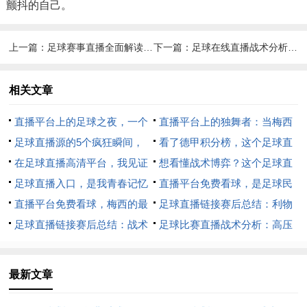
颤抖的自己。
上一篇：
足球赛事直播全面解读：欧冠决赛的战术博弈与胜负密码
下一篇：
足球在线直播战术分析：从古典自由人到高位逼抢的进化史诗
相关文章
直播平台上的足球之夜，一个
直播平台上的独舞者：当梅西
老球迷的归途
足球直播源的5个疯狂瞬间，
的上帝视角穿透足球直播屏幕
看了德甲积分榜，这个足球直
看完第3个我砸了键盘
在足球直播高清平台，我见证
播网站让我直接破防了
想看懂战术博弈？这个足球直
了“伪九号”如何偷走一场德比
足球直播入口，是我青春记忆
播地址给你上帝视角
直播平台免费看球，是足球民
的检票口
直播平台免费看球，梅西的最
主化还是饮鸩止渴？
足球直播链接赛后总结：利物
后一舞与数据背后的战术革命
足球直播链接赛后总结：战术
浦vs曼城，数据拆解下的战术
足球比赛直播战术分析：高压
博弈中的空间压缩与数据陷阱
博弈与胜负密码
逼抢是天才发明还是现代足球毒
瘤？
最新文章