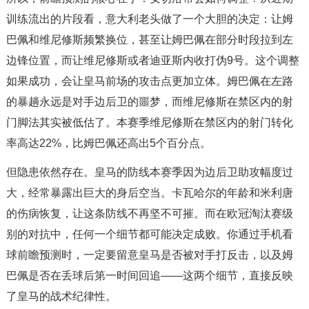
训练流出的片段看，意大利老头做了一个大胆的决定：让姆
巴佩和维尼修斯频繁换位，甚至让姆巴佩在部分时段拉到左
边锋位置，而让维尼修斯或者迪亚斯内收打伪9号。这个调整
如果成功，会让皇马前场的攻击点更加立体。姆巴佩在左路
的暴趟永远是对手边后卫的噩梦，而维尼修斯在禁区内的射
门脚法其实被低估了。本赛季维尼修斯在禁区内的射门转化
率高达22%，比姆巴佩还高出5个百分点。
但隐患依然存在。皇马的防线本赛季因为边后卫助攻幅度过
大，经常暴露出巨大的身后空当。卡瓦哈尔的年龄和米利唐
的伤病恢复，让这条防线不再坚不可摧。而在欧冠淘汰赛级
别的对抗中，任何一个细节都可能决定成败。你通过手机看
球前瞻预测时，一定要留意皇马是否被对手打反击，以及姆
巴佩是否在丢球后第一时间回追——这两个细节，直接反映
了皇马的战术纪律性。