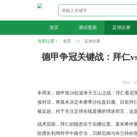
首页
测试更新
足球比赛
当前位置：
首页
>>
足球比赛
德甲争冠关键战：拜仁v
时间：202
本周末，德甲第28轮迎来天王山之战：拜仁慕尼
接对话，将基本决定本赛季沙拉盘归属。目前拜仁
被反超。对于关注足球在线直播的球迷而言，这
战术层面，拜仁的隐患在于后腰位置。基米希停
恰擅长利用对手中路空当，贝林厄姆与布兰特的