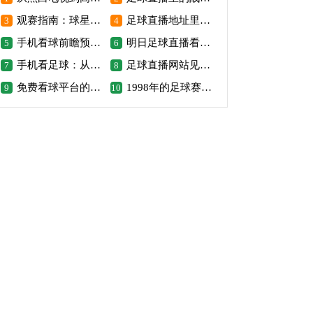
观赛指南：球星聚焦，开启足球高清直播新视野
足球直播地址里的争议：VAR是守护神还是比赛杀手？
3
4
手机看球前瞻预测：姆巴佩的转型阵痛与皇马新阵的攻守密码
明日足球直播看什么？我赌你看不懂瓜迪奥拉的“边后腰”陷阱
5
6
手机看足球：从屏幕到战术的实时解读革命
足球直播网站见证的战术革命：瓜迪奥拉如何用罗德里的后腰哲学击溃皇马
7
8
免费看球平台的战术密码：从数据预测到豪门博弈
1998年的足球赛事直播，那才是真正的黄金时代
9
10