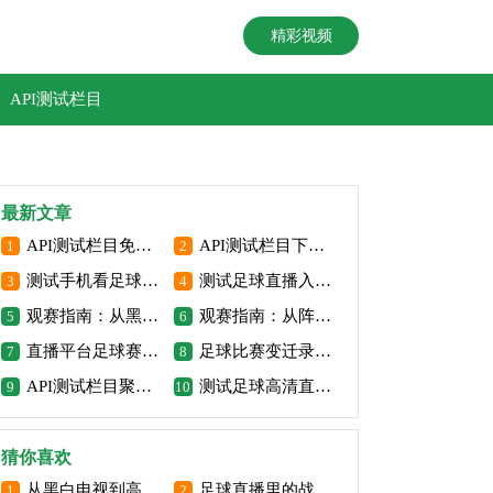
精彩视频
API测试栏目
最新文章
API测试栏目免费看球，聚焦姆巴佩的转型之痛
API测试栏目下的足球直播，老王的深夜看球记忆
1
2
测试手机看足球，精准预测五大联赛冷门场次
测试足球直播入口的技术架构与观赛体验优化路径
3
4
观赛指南：从黑白影像到免费直播的足球时代变迁
观赛指南：从阵型博弈解读足球比赛直播的胜负密码
5
6
直播平台足球赛事预测：欧战之夜，豪门谁主沉浮
足球比赛变迁录：从黑白屏幕到足球直播入口的进化史
7
8
API测试栏目聚焦C罗：足球直播入口见证传奇不灭
测试足球高清直播：科技救不了昏哨，VAR只是遮羞布
9
10
猜你喜欢
从黑白电视到高清互搏，测试足球直播网站见证观赛革命
足球直播里的战术革命：高位逼抢如何杀死比赛悬念
1
2