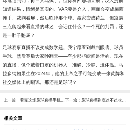
球逃过判罚，荷兰人骂疯了。但你看回那场直播，没人提前
知道结果，情绪是真实的。VAR要是介入，画面会变成梅西
摊手、裁判看屏，然后吹掉那个球。赢家变成荷兰，但凌晨
三点爬起来看直播的球迷，会记住什么？一个死的判罚，还
是一肚子憋屈？
足球赛事直播不该变成数学题。我宁愿看到裁判眼瞎、球员
手球、然后赛后大家吵翻天——至少那些瞬间是活的。现在
的直播，像个戴着口罩的机器人，准确、冷静、没体温。马
拉多纳如果生在2024年，他的上帝之手可能变成一张黄牌和
社交媒体上的嘲讽。那还是足球吗？
上一篇：
看完这场足球直播手机观看我直接破防了！保级队绝杀豪门太刺激
下一篇：
足球直播到底该不该收钱？老球迷和新韭菜吵翻了
相关文章