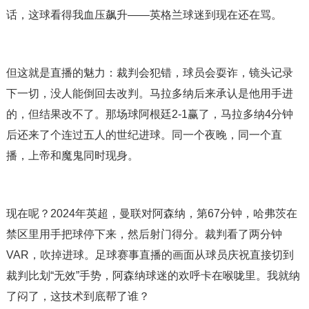
话，这球看得我血压飙升——英格兰球迷到现在还在骂。
但这就是直播的魅力：裁判会犯错，球员会耍诈，镜头记录
下一切，没人能倒回去改判。马拉多纳后来承认是他用手进
的，但结果改不了。那场球阿根廷2-1赢了，马拉多纳4分钟
后还来了个连过五人的世纪进球。同一个夜晚，同一个直
播，上帝和魔鬼同时现身。
现在呢？2024年英超，曼联对阿森纳，第67分钟，哈弗茨在
禁区里用手把球停下来，然后射门得分。裁判看了两分钟
VAR，吹掉进球。足球赛事直播的画面从球员庆祝直接切到
裁判比划“无效”手势，阿森纳球迷的欢呼卡在喉咙里。我就纳
了闷了，这技术到底帮了谁？