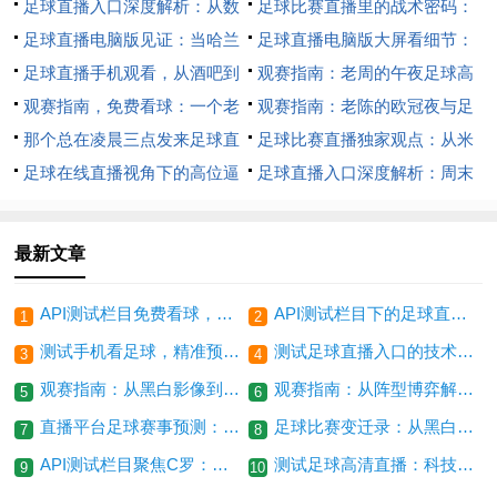
足球直播入口深度解析：从数
足球比赛直播里的战术密码：
据流到战术板的视觉革命
足球直播电脑版见证：当哈兰
瓜迪奥拉如何用“边后腰”肢解了
足球直播电脑版大屏看细节：
德用数据碾碎一切战术幻想
足球直播手机观看，从酒吧到
皇马
瓜迪奥拉的“边后腰”陷阱，如何
观赛指南：老周的午夜足球高
掌心，我的战术板从未熄灭
观赛指南，免费看球：一个老
用战术手术刀肢解对手
清直播守则
观赛指南：老陈的欧冠夜与足
球迷的二十年主场迁徙
那个总在凌晨三点发来足球直
球高清直播的救赎
足球比赛直播独家观点：从米
播链接的兄弟，数据复盘了我们
足球在线直播视角下的高位逼
兰王朝到曼城，技术迭代下的战
足球直播入口深度解析：周末
十年
抢战术：数据拆解与实战演变
术轮回
五大联赛焦点战战术破局与比分
预测
最新文章
API测试栏目免费看球，聚焦姆巴佩的转型之痛
API测试栏目下的足球直播，老王的深夜看球记忆
1
2
测试手机看足球，精准预测五大联赛冷门场次
测试足球直播入口的技术架构与观赛体验优化路径
3
4
观赛指南：从黑白影像到免费直播的足球时代变迁
观赛指南：从阵型博弈解读足球比赛直播的胜负密码
5
6
直播平台足球赛事预测：欧战之夜，豪门谁主沉浮
足球比赛变迁录：从黑白屏幕到足球直播入口的进化史
7
8
API测试栏目聚焦C罗：足球直播入口见证传奇不灭
测试足球高清直播：科技救不了昏哨，VAR只是遮羞布
9
10