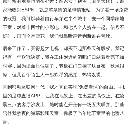
那时候的观赛指南很朴素：谁家安了锅盖（卫星天线），谁
家能收到ESPN，就是整条街的足球情报站。为了看一场免费
的欧冠，我可以骑着自行车穿过半个城市，去一个同学家地
下室，对着十四寸的小彩电，和七八个人挤在一起。信号不
好时，画面全是雪花，我们就靠听声音判断谁在带球。
后来工作了，买得起大电视，却买不起那些天价版权。我记
得有一年欧冠决赛，我在工体附近的酒吧门口站着看完了加
时赛，因为里面座位满了，老板在门口挂了块幕布。秋风很
凉，但几百个陌生人一起欢呼的感觉，热得发烫。
直到移动互联网时代，我才真正实现“免费看球”的自由。手机
里的足球直播APP，让我在地铁上、在出差的高铁上、在凌
晨三点的客厅沙发上，随时能点开任何一场五大联赛。那些
陪伴我熬夜的弹幕和聊天室，像极了当年地下室里的七嘴八
舌。