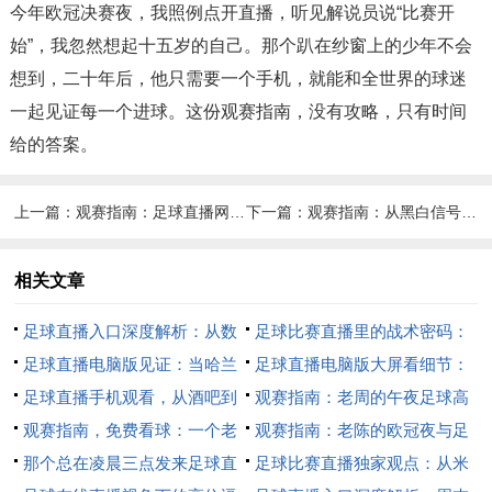
今年欧冠决赛夜，我照例点开直播，听见解说员说“比赛开
始”，我忽然想起十五岁的自己。那个趴在纱窗上的少年不会
想到，二十年后，他只需要一个手机，就能和全世界的球迷
一起见证每一个进球。这份观赛指南，没有攻略，只有时间
给的答案。
上一篇：
观赛指南：足球直播网站的技术分析型观赛入口
下一篇：
观赛指南：从黑白信号到4K直播的足球革命
相关文章
足球直播入口深度解析：从数
足球比赛直播里的战术密码：
据流到战术板的视觉革命
足球直播电脑版见证：当哈兰
瓜迪奥拉如何用“边后腰”肢解了
足球直播电脑版大屏看细节：
德用数据碾碎一切战术幻想
足球直播手机观看，从酒吧到
皇马
瓜迪奥拉的“边后腰”陷阱，如何
观赛指南：老周的午夜足球高
掌心，我的战术板从未熄灭
观赛指南，免费看球：一个老
用战术手术刀肢解对手
清直播守则
观赛指南：老陈的欧冠夜与足
球迷的二十年主场迁徙
那个总在凌晨三点发来足球直
球高清直播的救赎
足球比赛直播独家观点：从米