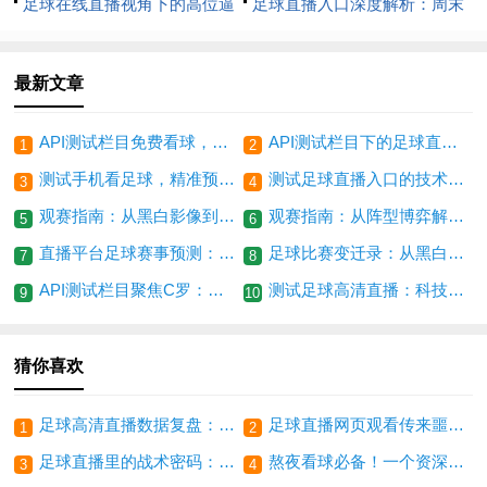
播链接的兄弟，数据复盘了我们
足球在线直播视角下的高位逼
兰王朝到曼城，技术迭代下的战
足球直播入口深度解析：周末
十年
抢战术：数据拆解与实战演变
术轮回
五大联赛焦点战战术破局与比分
预测
最新文章
API测试栏目免费看球，聚焦姆巴佩的转型之痛
API测试栏目下的足球直播，老王的深夜看球记忆
1
2
测试手机看足球，精准预测五大联赛冷门场次
测试足球直播入口的技术架构与观赛体验优化路径
3
4
观赛指南：从黑白影像到免费直播的足球时代变迁
观赛指南：从阵型博弈解读足球比赛直播的胜负密码
5
6
直播平台足球赛事预测：欧战之夜，豪门谁主沉浮
足球比赛变迁录：从黑白屏幕到足球直播入口的进化史
7
8
API测试栏目聚焦C罗：足球直播入口见证传奇不灭
测试足球高清直播：科技救不了昏哨，VAR只是遮羞布
9
10
猜你喜欢
足球高清直播数据复盘：梅西的“隐形助攻”与姆巴佩的跑位革命
足球直播网页观看传来噩耗！弗格森当年那套，如今没人敢用了
1
2
足球直播里的战术密码：看曼城如何用“伪九号”撕开铁桶阵
熬夜看球必备！一个资深球迷眼中的足球直播网站生存指南
3
4