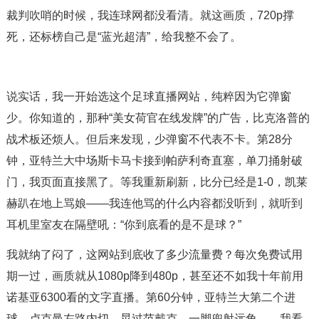
裁判吹哨的时候，我连球网都没看清。就这画质，720p撑
死，还标榜自己是“蓝光超清”，给我整不会了。
说实话，我一开始选这个足球直播网站，纯粹因为它弹窗
少。你知道的，那种“美女荷官在线发牌”的广告，比克洛普的
战术板还烦人。但后来发现，少弹窗不代表不卡。第28分
钟，亚特兰大中场斯卡马卡接到帕萨利奇直塞，单刀捅射破
门，我页面直接黑了。等我重新刷新，比分已经是1-0，凯莱
赫趴在地上骂娘——我连他骂的什么内容都没听到，就听到
耳机里室友在隔壁吼：“你到底看的是不是球？”
我就纳了闷了，这网站到底收了多少流量费？每次免费试用
期一过，画质就从1080p降到480p，甚至还不如我十年前用
诺基亚6300看的文字直播。第60分钟，亚特兰大第二个进
球，卢克曼左路内切，晃过范戴克，一脚兜射远角——我看