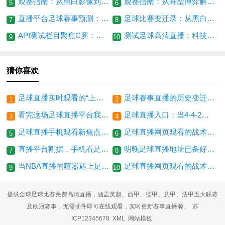
观赛指南：从黑白影像到免费直播的足球时代变迁
观赛指南：从阵型博弈解读足球比赛直播的胜负密码
5
6
直播平台足球赛事预测：欧战之夜，豪门谁主沉浮
足球比赛变迁录：从黑白屏幕到足球直播入口的进化史
7
8
API测试栏目聚焦C罗：足球直播入口见证传奇不灭
测试足球高清直播：科技救不了昏哨，VAR只是遮羞布
9
10
猜你喜欢
足球直播实时观看的“上帝视角”，是否正在杀死我们对越位判罚的讨论乐趣？
足球赛事直播的历史变迁：从黑白电视到智能平台
1
2
看完这场足球直播平台我直接血压飙升，VAR是个什么玩意儿？
足球直播入口：当4-4-2遇上高位逼抢，我们到底在看什么？
3
4
足球直播手机观看新焦点：当“魔笛”奏响，克罗地亚的狂想曲永不落幕
足球直播网页观看的战术狂欢：从屏幕里拆解瓜迪奥拉的棋局
5
6
直播平台割据，手机看足球的体验为何越来越糟
明晚足球直播地址已备好！这场天王山之战，我看好“蓝月亮”客场掀翻“枪手”
7
8
当NBA直播的喧嚣遇上足球的传承：这支球队让我想起了二十年前的王者之师
足球直播网页观看的战术狂欢：从屏幕里拆解瓜迪奥拉的棋局
9
10
提供全球足球比赛免费高清直播，涵盖英超、西甲、德甲、意甲、法甲五大联赛
及欧冠赛事，无需插件即可在线观看，实时更新赛事直播源。
苏
ICP12345678
XML
网站模板