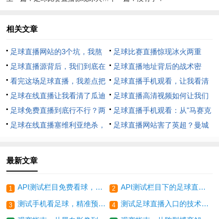
相关文章
足球直播网站的3个坑，我熬
足球比赛直播惊现冰火两重
夜看完利物浦0-3亚特兰大才懂
足球直播源背后，我们到底在
天！C罗9场0球，梅西8场造12
足球直播地址背后的战术密
看什么？
看完这场足球直播，我差点把
球
码：从像素到战术板的奇妙旅程
足球直播手机观看，让我看清
啤酒瓶砸电视上！
足球在线直播让我看清了瓜迪
了瓜迪奥拉的“边后腰”陷阱
足球直播高清视频如何让我们
奥拉的“边后腰”陷阱
足球免费直播到底行不行？两
看清了瓜迪奥拉的“边后腰”陷阱
足球直播手机观看：从"马赛克
派球迷吵翻了
足球在线直播塞维利亚绝杀，
人"到4K真香，打脸来得太快
足球直播网站害了英超？曼城
球迷炸锅：这球看得我血压飙升
利物浦的争议判罚给我整不会了
最新文章
API测试栏目免费看球，聚焦姆巴佩的转型之痛
API测试栏目下的足球直播，老王的深夜看球记忆
1
2
测试手机看足球，精准预测五大联赛冷门场次
测试足球直播入口的技术架构与观赛体验优化路径
3
4