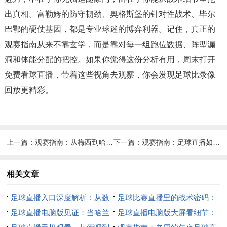
出真相。富勒姆的防守韧劲、奥格斯堡的针对性战术、毕尔
巴鄂的硬仗基因，都是专业球迷的博弈利器。记住，真正的
观赛指南从来不靠玄学，而是靠对每一组跑位数据、阵型漏
洞和体能分配的把控。如果你觉得这份分析有用，周末打开
免费看球直播，带着这些视角去观察，你会发现足球比录像
回放更精彩。
上一篇：
观赛指南：从梅西到哈兰德，足球直播网站如何重塑球星观察视角
下一篇：
观赛指南：足球直播如何重塑兄弟连的看球记忆
相关文章
足球直播入口深度解析：从数
足球比赛直播里的战术密码：
据流到战术板的视觉革命
足球直播电脑版见证：当哈兰
瓜迪奥拉如何用“边后腰”肢解了
足球直播电脑版大屏看细节：