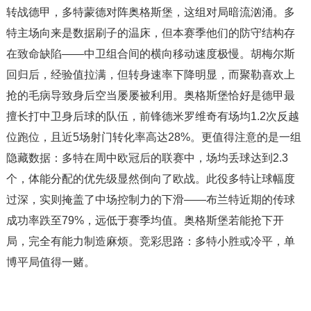
转战德甲，多特蒙德对阵奥格斯堡，这组对局暗流汹涌。多
特主场向来是数据刷子的温床，但本赛季他们的防守结构存
在致命缺陷——中卫组合间的横向移动速度极慢。胡梅尔斯
回归后，经验值拉满，但转身速率下降明显，而聚勒喜欢上
抢的毛病导致身后空当屡屡被利用。奥格斯堡恰好是德甲最
擅长打中卫身后球的队伍，前锋德米罗维奇有场均1.2次反越
位跑位，且近5场射门转化率高达28%。更值得注意的是一组
隐藏数据：多特在周中欧冠后的联赛中，场均丢球达到2.3
个，体能分配的优先级显然倒向了欧战。此役多特让球幅度
过深，实则掩盖了中场控制力的下滑——布兰特近期的传球
成功率跌至79%，远低于赛季均值。奥格斯堡若能抢下开
局，完全有能力制造麻烦。竞彩思路：多特小胜或冷平，单
博平局值得一赌。